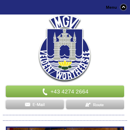
Menu
+43 4274 2664